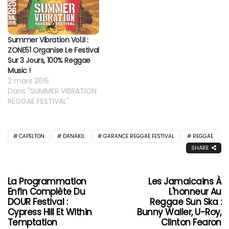
Summer Vibration Vol.II :
ZONE51 Organise Le Festival
Sur 3 Jours, 100% Reggae
Music !
2 mars 2015
Dans "SUMMER VIBRATION
REGGAE FESTIVAL"
CAPELTON
DANAKIL
GARANCE REGGAE FESTIVAL
REGGAE
SHARE
La Programmation
Les Jamaicains À
Enfin Complète Du
L'honneur Au
DOUR Festival :
Reggae Sun Ska :
Cypress Hill Et Within
Bunny Wailer, U-Roy,
Temptation
Clinton Fearon