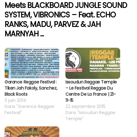
Meets BLACKBOARD JUNGLE SOUND
SYSTEM, VIBRONICS – Feat. ECHO
RANKS, MADU, PARVEZ & JAH
MARNYAH …
Garance Reggae Festival :
Issoudun Reggae Temple
Tiken Jah Fakoly, Sanchez,
– Le Festival Reggae Du
Black Roots
Centre De La France | 21-
11 juin 2014
11-15
Dans "Garance Reggae
22 septembre 2015
Festival"
Dans "Issoudun Reggae
Temple"