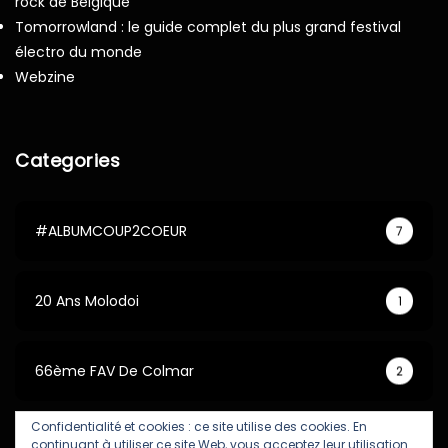
rock de Belgique
Tomorrowland : le guide complet du plus grand festival
électro du monde
Webzine
Categories
#ALBUMCOUP2COEUR
7
20 Ans Molodoi
1
66ème FAV De Colmar
2
Confidentialité et cookies : ce site utilise des cookies. En
67ème FAV De Colmar
5
continuant à utiliser ce site Web, vous acceptez leur utilisation.