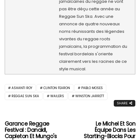
jamaïcaines du reggae ne vont
pas être déçu cette année au
Reggae Sun Ska. Avec une
annonce de quatre nouveaux
noms réunissants des légendes
vivantes du reggae roots
jamaïcains, la programmation du
festival bordelais s'oriente
clairement vers les racines de ce
style musical.
ASHANTI ROY
CLINTON FEARON
PABLO MOSES
REGGAE SUN SKA
WAILERS
WINSTON JARRETT
SHARE
Garance Reggae
Le Michel Et Son
Festival : Danakil,
Équipe Dans Les
Capleton Et Mungo's
Starting-Blocks Pour