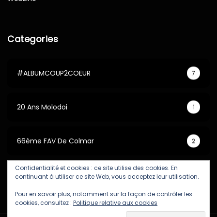
Categories
#ALBUMCOUP2COEUR
7
20 Ans Molodoi
1
66ème FAV De Colmar
2
Confidentialité et cookies : ce site utilise des cookies. En
67ème FAV De Colmar
5
continuant à utiliser ce site Web, vous acceptez leur utilisation.
Pour en savoir plus, notamment sur la façon de contrôler les
cookies, consultez :
Politique relative aux cookies