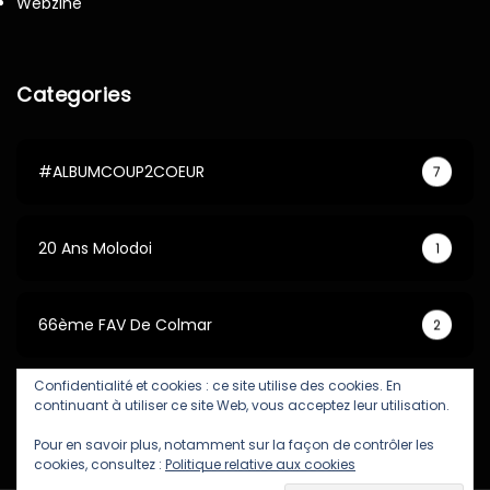
Webzine
Categories
#ALBUMCOUP2COEUR
7
20 Ans Molodoi
1
66ème FAV De Colmar
2
Confidentialité et cookies : ce site utilise des cookies. En
67ème FAV De Colmar
5
continuant à utiliser ce site Web, vous acceptez leur utilisation.
Pour en savoir plus, notamment sur la façon de contrôler les
cookies, consultez :
Politique relative aux cookies