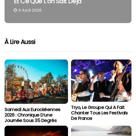
Et Ce Que L’on Sait Déjà
6 Août 2026
À Lire Aussi
Tryo, Le Groupe Qui A Fait
Samedi Aux Eurockéennes
Chanter Tous Les Festivals
2026 : Chronique D’une
De France
Journée Sous 35 Degrés