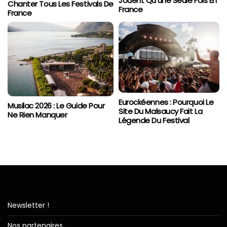
Jouent Qu’une Seule Fois En
Chanter Tous Les Festivals De
France
France
Eurockéennes : Pourquoi Le
Musilac 2026 : Le Guide Pour
Site Du Malsaucy Fait La
Ne Rien Manquer
Légende Du Festival
Newsletter !
Nos partenaires