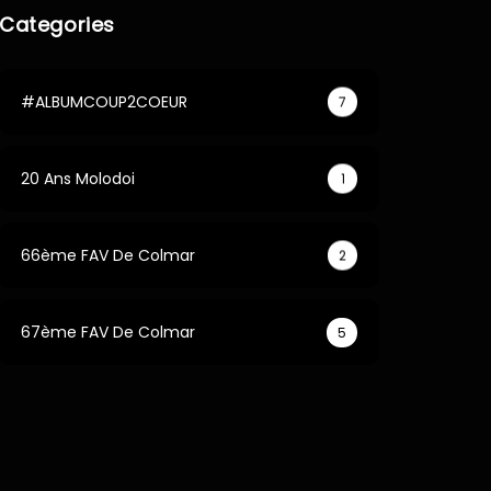
Categories
#ALBUMCOUP2COEUR
7
20 Ans Molodoi
1
66ème FAV De Colmar
2
67ème FAV De Colmar
5