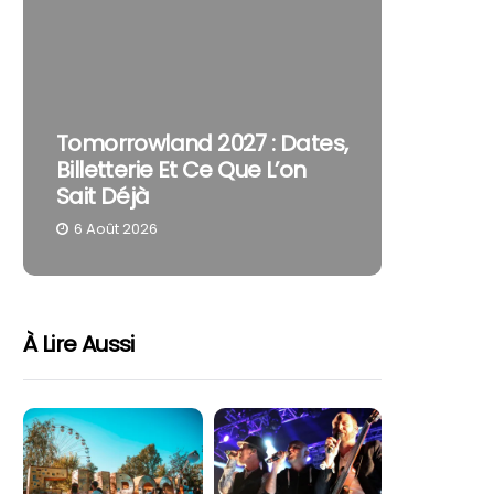
The Cur
Tomorrowland 2027 : Dates,
Pourquo
Billetterie Et Ce Que L’on
Reste U
Sait Déjà
Part
6 Août 2026
4 Août 
À Lire Aussi