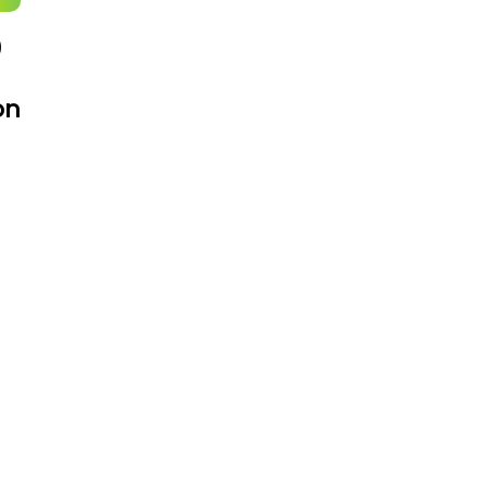
0
on
FAV 2026 : Le Guide Pratique
De La Foire Aux Vins De
Colmar
31 Juillet 2026