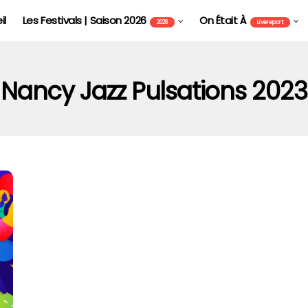
il
Les Festivals | Saison 2026
On Était À
2026
Livereport
Nancy Jazz Pulsations 2023
FOIRE AUX VINS D'ALSACE DE COLMAR - FAVCOL