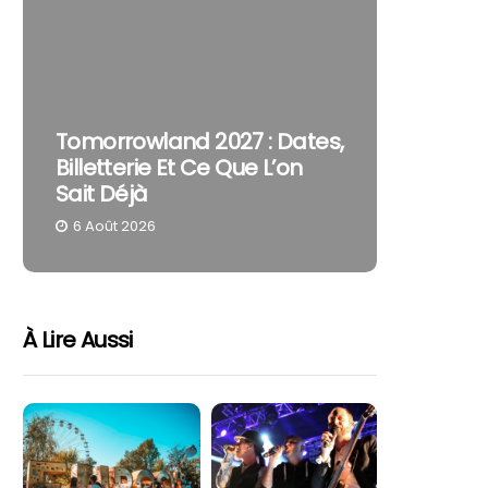
The Cur
Tomorrowland 2027 : Dates,
Pourquo
Billetterie Et Ce Que L’on
Reste U
Sait Déjà
Part
6 Août 2026
4 Août 
À Lire Aussi