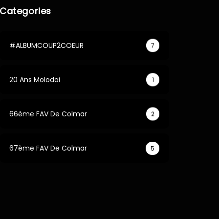
Categories
#ALBUMCOUP2COEUR
7
20 Ans Molodoi
1
66ème FAV De Colmar
2
67ème FAV De Colmar
5