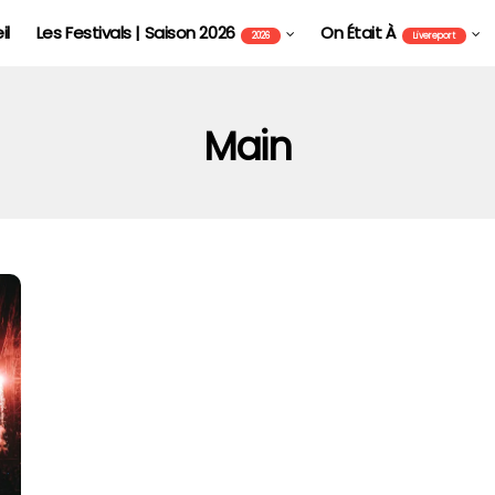
il
Les Festivals | Saison 2026
On Était À
2026
Livereport
Main
FOIRE AUX VINS D'ALSACE DE COLMAR - FAVCOL