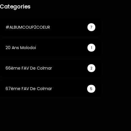
Categories
#ALBUMCOUP2COEUR
7
20 Ans Molodoi
1
66ème FAV De Colmar
2
67ème FAV De Colmar
5