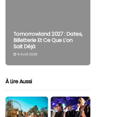
The Cur
Tomorrowland 2027 : Dates,
Pourquo
Billetterie Et Ce Que L’on
Reste U
Sait Déjà
Part
6 Août 2026
4 Août 
À Lire Aussi