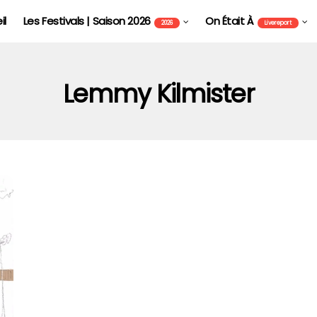
il
Les Festivals | Saison 2026
On Était À
2026
Livereport
Lemmy Kilmister
FOIRE AUX VINS D'ALSACE DE COLMAR - FAVCOL