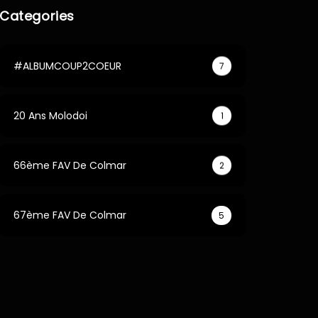
Categories
#ALBUMCOUP2COEUR
7
20 Ans Molodoi
1
66ème FAV De Colmar
2
67ème FAV De Colmar
5