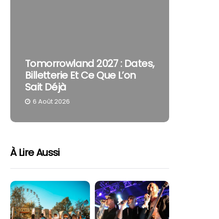
The Cur
Tomorrowland 2027 : Dates,
Pourquo
Billetterie Et Ce Que L’on
Reste U
Sait Déjà
Part
6 Août 2026
4 Août 
À Lire Aussi