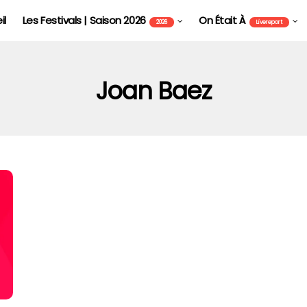
il
Les Festivals | Saison 2026
On Était À
2026
Livereport
Joan Baez
FOIRE AUX VINS D'ALSACE DE COLMAR - FAVCOL