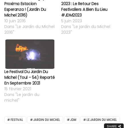
Proxima Estacion
2023 : Le Retour Des
Esperanza ! (Jardin Du
Festivaliers A Bien Eu Lieu
Michel 2016)
#JDM2023
10 juin 2016
5 juin 2023
Dans "Le Jardin du Michel
Dans "Le jardin du Michel
2016"
2023"
Le Festival Du Jardin Du
Michel (Toul – 54) Reporté
En Septembre 2021
15 février 2021
Dans "Le jardin du
michel"
FESTIVAL
JARDIN DU MICHEL
JDM
LE JARDIN DU MICHEL
SHARE