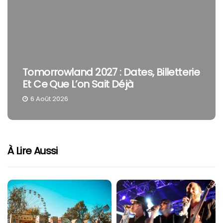
rie
The Cure En Festival : Pourquoi Robert
Smith Reste Une Tête D’affiche À Part
4 Août 2026
À Lire Aussi