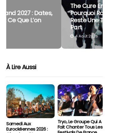
The Cure En Festival :
Pourquoi Robert Smith
Festival
Reste Une Tête D’affiche À
Reste D
Part
Aller
4 Août 2026
4 Août 
À Lire Aussi
Tryo, Le Groupe Qui A
Samedi Aux
Fait Chanter Tous Les
Eurockéennes 2026 :
Festivals De France