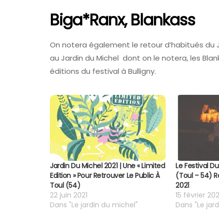
Biga*Ranx, Blankass
On notera également le retour d’habitués du 
au Jardin du Michel dont on le notera, les Bla
éditions du festival à Bulligny.
Jardin Du Michel 2021 | Une « Limited
Le Festival D
Edition » Pour Retrouver Le Public À
(Toul – 54) 
Toul (54)
2021
22 juin 2021
15 février 202
Dans "Le jardin du michel"
Dans "Le jar