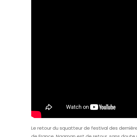
FAV 2026 : Le G
De La Foire Aux 
Colmar
31 Juillet 2026
Le retour du squatteur de festival des derni
de France. Naaman est de retour, sans doute 