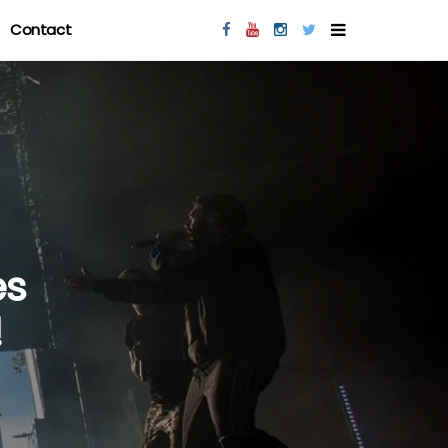
Contact
es
!