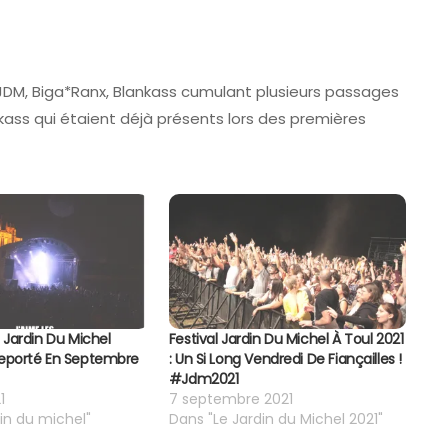
JDM, Biga*Ranx, Blankass cumulant plusieurs passages
nkass qui étaient déjà présents lors des premières
u Jardin Du Michel
Festival Jardin Du Michel À Toul 2021
Reporté En Septembre
: Un Si Long Vendredi De Fiançailles !
#jdm2021
1
7 septembre 2021
din du michel"
Dans "Le Jardin du Michel 2021"