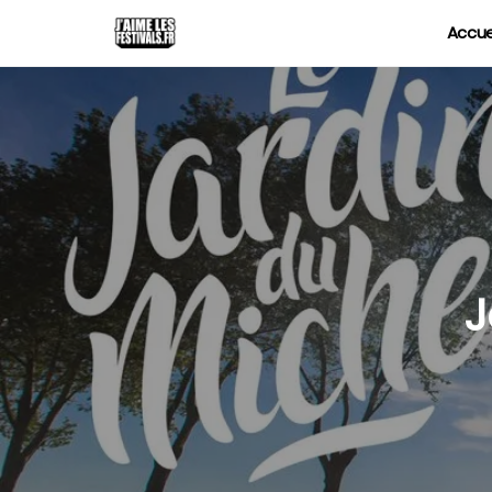
Accue
J