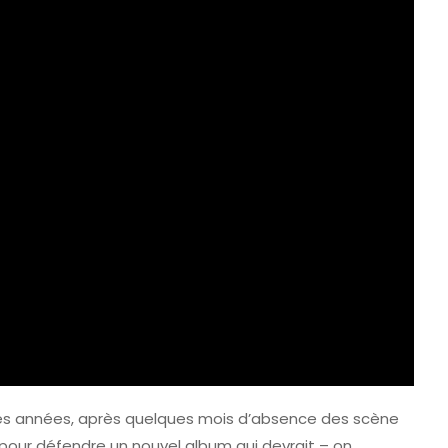
uide Pratique
Tomorrowland 2027 : Dates,
Vins De
Billetterie Et Ce Que L’on
Sait Déjà
6 Août 2026
ères années, après quelques mois d’absence des scène
pour défendre un nouvel album qui devrait – on