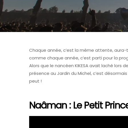
Chaque année, c’est la même attente, aura-t
comme chaque année, c’est parti pour la pr
Alors que le nancéen KIKESA avait laché lors d
présence au Jardin du Michel, c’est désormais 6 
FOIRE AUX VINS D'ALSACE
peut !
Naâman : Le Petit Prin