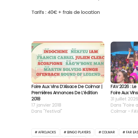
Tarifs : 40€ + frais de location
Foire Aux Vins D’Alsace De Colmar |
FAV 2026 : Le
Premières Annonces De L’édition
Foire Aux Vin
2018
31 juillet 202
17 janvier 2018
Dans "Foire 
Dans "festival"
Colmar - F
AFROJACKS
BINGO PLAYERS
COLMAR
FAR EA