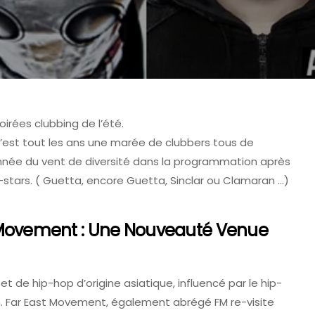
oirées clubbing de l’été.
c’est tout les ans une marée de clubbers tous de
année du vent de diversité dans la programmation après
-stars. ( Guetta, encore Guetta, Sinclar ou Clamaran …)
 D'ALSACE DE COLMAR - FAVCOLMAR
TOMORROWLAND
 Movement : Une Nouveauté Venue
et de hip-hop d’origine asiatique, influencé par le hip-
. Far East Movement, également abrégé FM re-visite