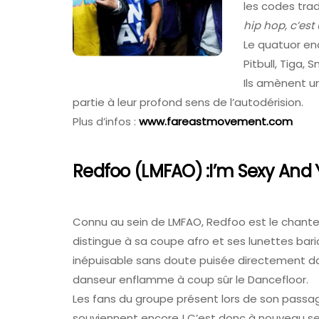
les codes trad
hip hop, c’est
FAV 2026 :
Le quatuor enc
De La Foir
Colmar
Pitbull, Tiga,
Ils amènent un
31 Juillet 202
partie à leur profond sens de l’autodérision.
Plus d’infos :
www.fareastmovement.com
Redfoo (LMFAO) :I’m Sexy And Y
Connu au sein de LMFAO, Redfoo est le chante
distingue à sa coupe afro et ses lunettes bari
inépuisable sans doute puisée directement da
danseur enflamme à coup sûr le Dancefloor.
Les fans du groupe présent lors de son passag
souviennent encore ! C’est donc à nouveau seu