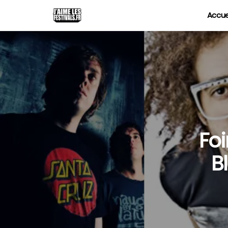
Accue
Foi
B