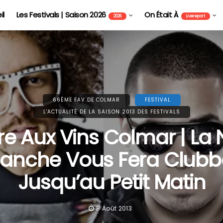
il
Les Festivals | Saison 2026
On Était À
2026
Livereport
66ÈME FAV DE COLMAR
FESTIVAL
L'ACTUALITÉ DE LA SAISON 2013 DES FESTIVALS
re Aux Vins Colmar | La 
lanche Vous Fera Clubb
Jusqu’au Petit Matin
8 Août 2013