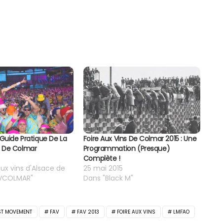
 Guide Pratique De La
Foire Aux Vins De Colmar 2015 : Une
s De Colmar
Programmation (presque)
6
Complète !
aux vins d'Alsace de
25 mai 2015
AVCOLMAR"
Dans "Black M"
ST MOVEMENT
FAV
FAV 2013
FOIRE AUX VINS
LMFAO