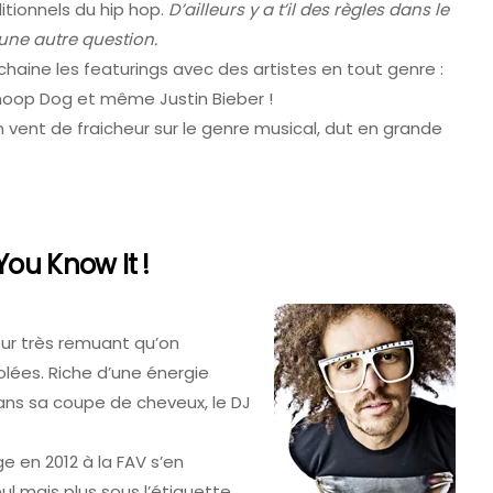
itionnels du hip hop.
D’ailleurs y a t’il des règles dans le
 une autre question.
 Le Guide Pratique
Tomorrowland 2027 : D
haine les featurings avec des artistes en tout genre :
e Aux Vins De
Billetterie Et Ce Que L’o
Sait Déjà
 Snoop Dog et même Justin Bieber !
 vent de fraicheur sur le genre musical, dut en grande
6
6 Août 2026
ou Know It !
ur très remuant qu’on
olées. Riche d’une énergie
ns sa coupe de cheveux, le DJ
e en 2012 à la FAV s’en
l mais plus sous l’étiquette