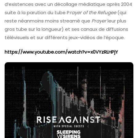
d’existences avec un décollage médiatique après 2004
suite à la parution du tube P
rayer of the Refugee
(qui
reste néanmoins moins streamé que
Prayer
leur plus
gros tube sur la longueur) et ses canaux de diffusions
télévisuels et sur différents jeux-vidéos de l’époque.
https://www.youtube.com/watch?v=x0VYzRLHPjY