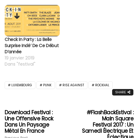
Check In Party : La Belle
Surprise Indé’ De Ce Début
D’année
19 janvier 2019
Dans "festival"
LUXEMBOURG
PUNK
RISE AGAINST
ROCKHAL
SHARE
Download Festival :
#FlashBackEstival :
Une Offensive Rock
Main Square
Dans Un Paysage
Festival 2017 : Un
Métal En France
Samedi Électrique Et
Éclectique
Previous Post