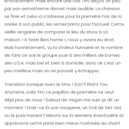
efficacement mais encore une fois Tim déçoit un peu
par son asmathisme discret mais audible. La chanson
se finie et celui-ci s’adresse pour la première fois de la
soirée à son public, les remerciants pour l’accueil. Cette
vieille rengaine de comparer le lieu du show à sa
maison « it feels likes home », nous y avons eu droit.
Mais honnêtement, vu la chaleur humaine et le nombre
de fans ce soir le groupe joue à des milliers de bornes
des U.S.A. mais bel et bien à domicile, donc ok c’est un
peu mielleux mais on ne pouvait y échapper.
Transition ironique avec le titre
I Don’t Want You
Anymore
, voilà Tim ce papillon de première ne veut
déjà plus de nous ! Salaud de Vegan me suis-je dit un
moment ! Etait-ce là une moquerie, un troll de Set-List
ou le pure hasard ? Misons sur la dernière éventualité et
apprécions cette piste bien mieux maitrisée au chant