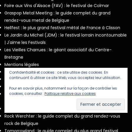
Foire aux Vins d'Alsace (FAV) : le festival de Colmar
Graspop Metal Meeting : le guide complet du grand
rendez-vous metal de Belgique
Hellfest : le plus grand festival métal de France à Clisson
Le Jardin du Michel (JDM) : le festival lorrain incontournable
| J'aime les Festivals
Les Vieilles Charrues : le géant associatif du Centre-
Bretagne
Mentions légales
Musilac : le festival d'Aix-les-Bains
Confidentialité et cookies : ce site utilise des cookies. En
continuant à utiliser ce site Web, vous acceptez leur utilisation.
Newsletter !
No Logo Festival
Pour en savoir plus, notamment sur la façon de contrôler les
cookies, consultez :
Politique relative aux cookies
Pukkelpop : le guide complet du festival éclectique de
Hasselt
Rock en Seine : le festival de Saint-Cloud
Rock Werchter : le guide complet du grand rendez-vous
rock de Belgique
Tomorrowland : le guide complet du plus grand festival