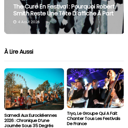
The Cure En Festival : Pourquoi Robert
Smith Reste Une Tête D’affiche À Part
4 Août 2026
À Lire Aussi
Tryo, Le Groupe Qui A Fait
Samedi Aux Eurockéennes
Chanter Tous Les Festivals
2026 : Chronique D’une
De France
Journée Sous 35 Degrés