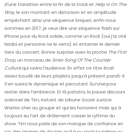
d’une transition entre la fin de la track et
Help Is On The
Way
, le son montant en distorsion et en amplitude
empêchant ainsi une séquence briquet, enfin nous
sommes en 2017, je veux dire une séquence flash sur
iPhone pour du Rock solide, comme un Rock (oui j’ai cité
Nadia et personne ne le verra) et entamer le dernier
tiers du concert. Bonne surprise avec la pioche
The First
Drop
, un morceau de
Siren
Song Of The Counter
Culture
qui ravira l’audience. En effet ce titre était
assez boudé de leurs playlists jusqu’à présent paraît-il.
S’en suivra le dynamique et percutant
Survive
pour
rester dans l’ambiance. Et là patatra, la pause discours
solennel de Tim, instant de tribune Social Justice
Warrior cher au groupe et qui les honorent mais qui à
toujours eu l’art de drôlement casser le rythme du
show. Tim nous parle de son manque de confiance en
soi, des phases de doutes qu’il à pu avoir lui même ou