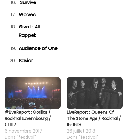
Survive
Wolves
Give It All
Rappel:
Audience of One
Savior
#LiveReport : Gorillaz /
LiveReport : Queens Of
Rockhal Luxembourg /
The Stone Age / Rockhal /
01.11.17
15.06.18
6 novembre 2017
26 juillet 2018
Dans "festival"
Dans "festival"