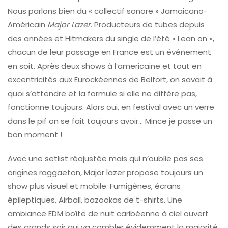
Nous parlons bien du « collectif sonore » Jamaicano-
Américain
Major Lazer
. Producteurs de tubes depuis
des années et Hitmakers du single de l’été « Lean on »,
chacun de leur passage en France est un événement
en soit. Après deux shows à l’americaine et tout en
excentricités aux Eurockéennes de Belfort, on savait à
quoi s’attendre et la formule si elle ne diffère pas,
fonctionne toujours. Alors oui, en festival avec un verre
dans le pif on se fait toujours avoir… Mince je passe un
bon moment !
Avec une setlist réajustée mais qui n’oublie pas ses
origines raggaeton, Major lazer propose toujours un
show plus visuel et mobile. Fumigènes, écrans
épileptiques, Airball, bazookas de t-shirts. Une
ambiance EDM boîte de nuit caribéenne à ciel ouvert
des grands soir qui va combler évidemment la majorité