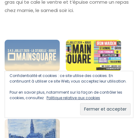
gras qui te cale le ventre et t’épuise comme un repas
chez mamie, le samedi soir ici.
Main Square Festival 2026 :
IRON MAIDEN,Stromaé Et
Confidentialité et cookies : ce site utilise des cookies. En
La Scène Bastion Met À
Guetta: Les 13 Premiers
continuant à utiliser ce site Web, vous acceptez leur utilisation.
L’honneur Les Talents Des
Noms Du Main Square
Pour en savoir plus, notamment sur la façon de contrôler les
Hauts-De-France
D’Arras 2014
cookies, consultez :
Politique relative aux cookies
9 avril 2026
16 décembre 2013
Dans "les festivals |
Dans "festival"
saison 2026"