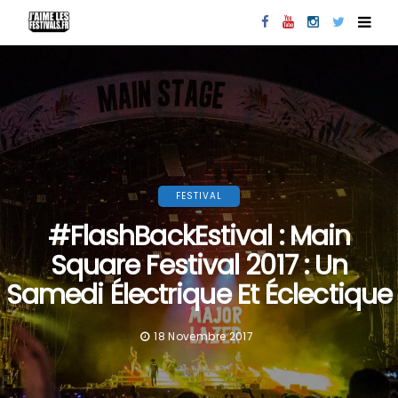
FESTIVAL
#FlashBackEstival : Main
Square Festival 2017 : Un
Samedi Électrique Et Éclectique
18 Novembre 2017