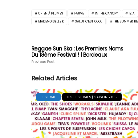
CHIEN À PLUMES
FAUVE
IN THE CANOPY
IZIA
MADEMOISELLE K
SALUT C’EST COOL
THE SUMMER RE
Reggae Sun Ska : Les Premiers Noms
Du 18ème Festival ! | Bordeaux
Previous Post
Related Articles
FESTIVAL
LES FESTIVALS | SAISON 2015