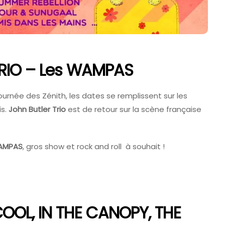
The Cure En Festival :
ux Eurockéennes
Pourquoi Robert Smith
ronique D’une
Reste Une Tête D’affich
ous 35 Degrés
Part
6
4 Août 2026
TRIO – Les WAMPAS
née des Zénith, les dates se remplissent sur les
is.
John Butler Trio
est de retour sur la scène française
AMPAS
, gros show et rock and roll à souhait !
 COOL, IN THE CANOPY, THE