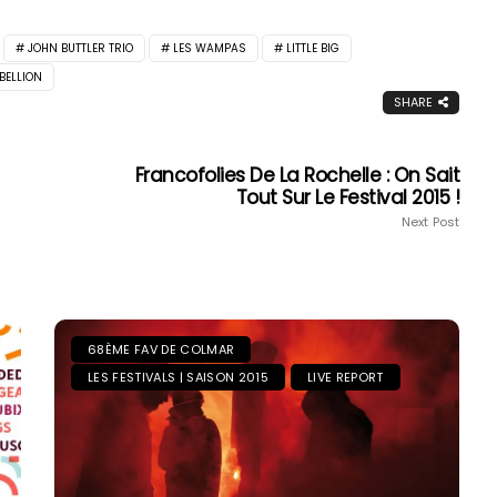
JOHN BUTTLER TRIO
LES WAMPAS
LITTLE BIG
BELLION
SHARE
Francofolies De La Rochelle : On Sait
Tout Sur Le Festival 2015 !
Next Post
68ÈME FAV DE COLMAR
LES FESTIVALS | SAISON 2015
LIVE REPORT