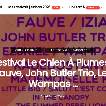
il
Les Festivals | Saison 2026
On Était À
2026
Livereport
CHIEN À PLUMES
LES FESTIVALS | SAISON 2015
estival Le Chien À Plumes
auve, John Butler Trio, L
Wampas …
24 Mars 2015