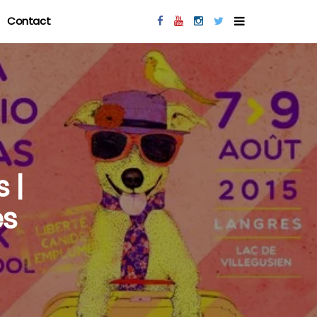
Contact
 |
es