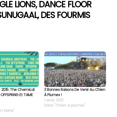
GLE LIONS, DANCE FLOOR
SUNUGAAL, DES FOURMIS
e 2015: The Chemical
3 Bonnes Raisons De Venir Au Chien
e OFFSPRING Et TAME
À Plumes !
1 août 2013
Dans "Chien à plumes"
n Seine"