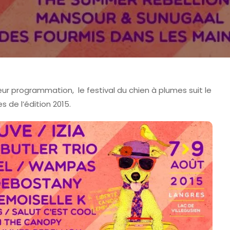
ur programmation, le festival du chien à plumes suit le
de l’édition 2015.
E BELFORT
FESTIVAL
 SAISON 2026
LIVE REPORT