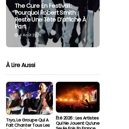
Festivals Fin D’été 2026 : Il
F
e À
Reste Des Places, Voici Où
De
Aller
C
4 Août 2026
À Lire Aussi
Été 2026 : Les Artistes
Tryo, Le Groupe Qui A
Qui Ne Jouent Qu’une
Fait Chanter Tous Les
Seule Fois En France