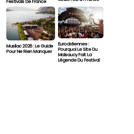
Festivals De France
Eurockéennes :
Musilac 2026 : Le Guide
Pourquoi Le Site Du
Pour Ne Rien Manquer
Malsaucy Fait La
Légende Du Festival