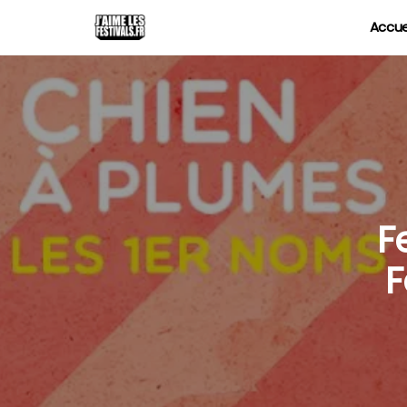
Accue
F
F