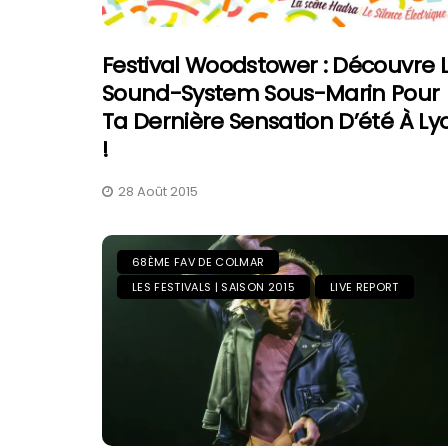
Festival Woodstower : Découvre 
Sound-System Sous-Marin Pour
Ta Dernière Sensation D’été À Ly
!
28 Août 2015
68ÈME FAV DE COLMAR
LES FESTIVALS | SAISON 2015
LIVE REPORT