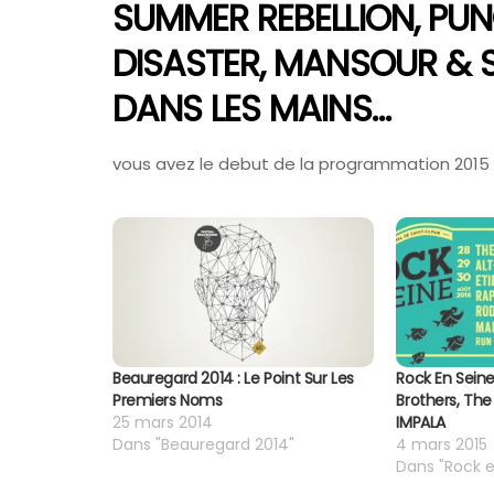
SUMMER REBELLION, PUN
DISASTER, MANSOUR & 
DANS LES MAINS…
vous avez le debut de la programmation 2015
Beauregard 2014 : Le Point Sur Les
Rock En Sein
Premiers Noms
Brothers, Th
25 mars 2014
IMPALA
Dans "Beauregard 2014"
4 mars 2015
Dans "Rock e