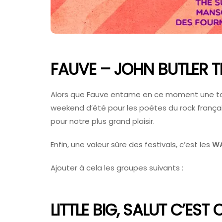
Samedi A
2026 : Ch
Journée S
7 Juillet 202
FAUVE – JOHN BUTLER 
Alors que Fauve entame en ce moment une tour
weekend d’été pour les poétes du rock frança
pour notre plus grand plaisir.
Enfin, une valeur sûre des festivals, c’est les
W
Ajouter à cela les groupes suivants :
LITTLE BIG, SALUT C’EST