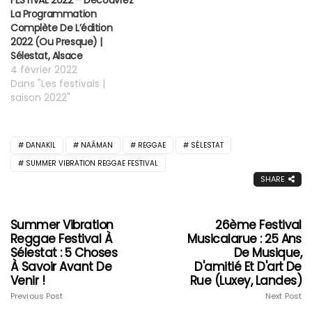
FESTIVAL 2022 – Découvrez
La Programmation
Complète De L’édition
2022 (ou Presque) |
Sélestat, Alsace
4 février 2022
Dans "Les festivals |
saison 2022"
DANAKIL
NAÂMAN
REGGAE
SÉLESTAT
SUMMER VIBRATION REGGAE FESTIVAL
SHARE
Summer Vibration
26ème Festival
Reggae Festival À
Musicalarue : 25 Ans
Sélestat : 5 Choses
De Musique,
À Savoir Avant De
D'amitié Et D'art De
Venir !
Rue (Luxey, Landes)
Previous Post
Next Post