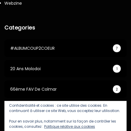
Webzine
Categories
#ALBUMCOUP2COEUR
7
20 Ans Molodoi
1
66ème FAV De Colmar
2
Confidentialité et cookies : ce site utilise des cookies. En
67ème FAV De Colmar
5
continuant à utiliser ce site Web, vous acceptez leur utilisation.
Pour en savoir plus, notamment sur la façon de contrôler les
cookies, consultez :
Politique relative aux cookies