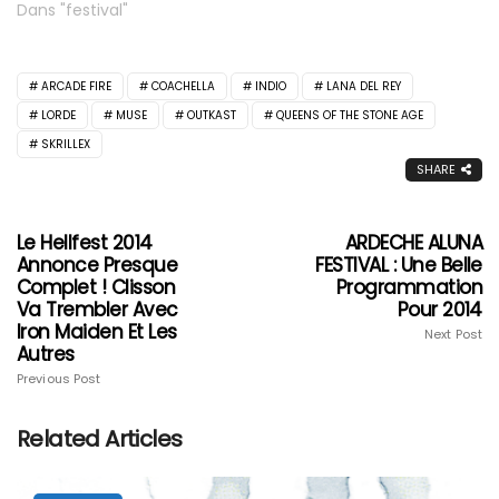
Dans "festival"
ARCADE FIRE
COACHELLA
INDIO
LANA DEL REY
LORDE
MUSE
OUTKAST
QUEENS OF THE STONE AGE
SKRILLEX
SHARE
Le Hellfest 2014
ARDECHE ALUNA
Annonce Presque
FESTIVAL : Une Belle
Complet ! Clisson
Programmation
Va Trembler Avec
Pour 2014
Iron Maiden Et Les
Next Post
Autres
Previous Post
Related Articles