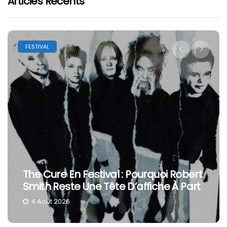
Articles Récents
LES FESTIVALS | SAISON 2026
Robert
Festivals Fin D’été 2026 : Il Reste De
 Part
Places, Voici Où Aller
4 Août 2026