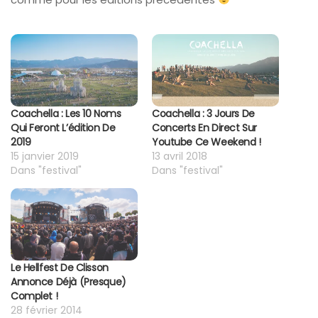
Coachella : Les 10 Noms
Coachella : 3 Jours De
Qui Feront L’édition De
Concerts En Direct Sur
2019
Youtube Ce Weekend !
15 janvier 2019
13 avril 2018
Dans "festival"
Dans "festival"
Le Hellfest De Clisson
Annonce Déjà (presque)
Complet !
28 février 2014