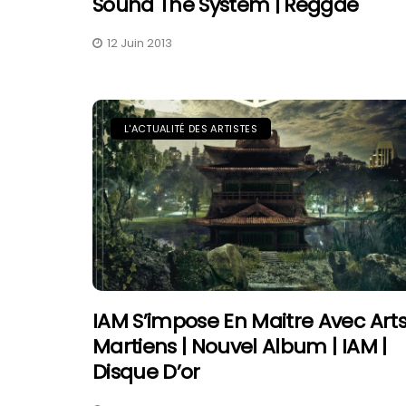
Sound The System | Reggae
12 Juin 2013
L'ACTUALITÉ DES ARTISTES
IAM S’impose En Maitre Avec Art
Martiens | Nouvel Album | IAM |
Disque D’or