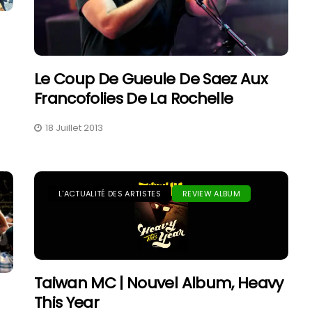
Le Coup De Gueule De Saez Aux
Francofolies De La Rochelle
18 Juillet 2013
Samedi Aux Eurockéennes
2026 : Chronique D’une
Journée Sous 35 Degrés
7 Juillet 2026
L'ACTUALITÉ DES ARTISTES
REVIEW ALBUM
Taiwan MC | Nouvel Album, Heavy
This Year