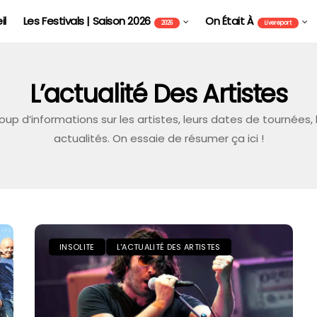
il
Les Festivals | Saison 2026
On Était À
2026
Livereport
L’actualité Des Artistes
 d’informations sur les artistes, leurs dates de tournées, l
actualités. On essaie de résumer ça ici !
INSOLITE
L'ACTUALITÉ DES ARTISTES
EUROCKÉENNES DE BELFORT
LES FESTIVALS | SAISON 2026
LIVE REPORT