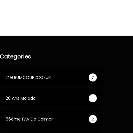
Categories
#ALBUMCOUP2COEUR
7
20 Ans Molodoi
1
66ème FAV De Colmar
2