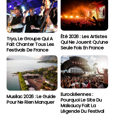
Été 2026 : Les Artistes
Tryo, Le Groupe Qui A
Qui Ne Jouent Qu’une
Fait Chanter Tous Les
Seule Fois En France
Festivals De France
Eurockéennes :
Musilac 2026 : Le Guide
Pourquoi Le Site Du
Pour Ne Rien Manquer
Malsaucy Fait La
Légende Du Festival