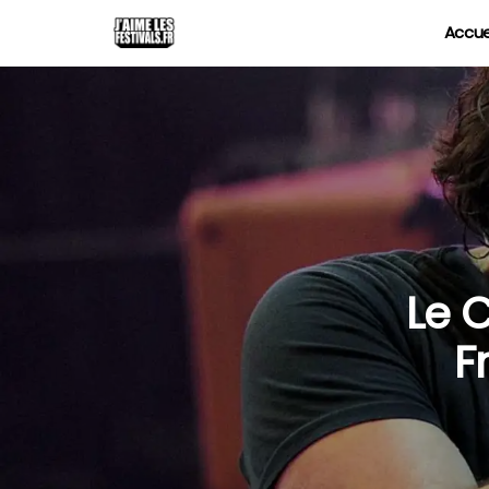
Accue
Le 
F