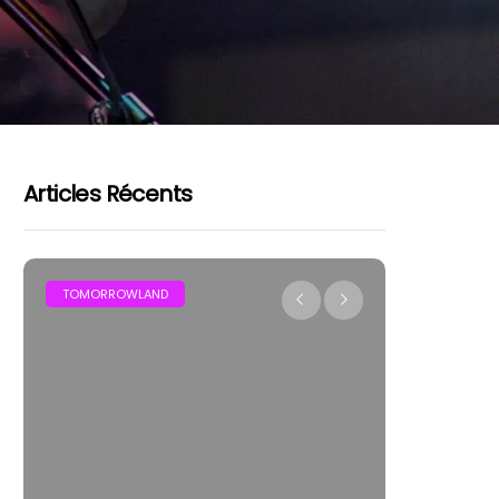
Articles Récents
FESTIVAL
LES FESTIVA