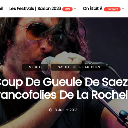
il
Les Festivals | Saison 2026
On Était À
2026
Livereport
INSOLITE
L'ACTUALITÉ DES ARTISTES
Coup De Gueule De Saez
rancofolies De La Rochel
18 Juillet 2013