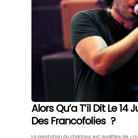
FAV 2026 : Le G
De La Foire Aux 
Colmar
31 Juillet 2026
Alors Qu’a T’il Dit Le 14 
Des Francofolies ?
La prestation du chanteur est qualifiée de « mé