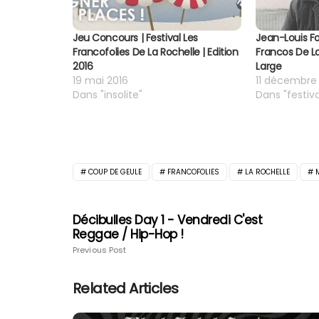
Jeu Concours | Festival Les
Jean-Louis Fo
Francofolies De La Rochelle | Edition
Francos De La
2016
Large
19 mai 2016
11 décembre
Dans "insolite"
Dans "festiva
COUP DE GEULE
FRANCOFOLIES
LA ROCHELLE
Décibulles Day 1 - Vendredi C'est
Reggae / Hip-Hop !
Previous Post
Related Articles