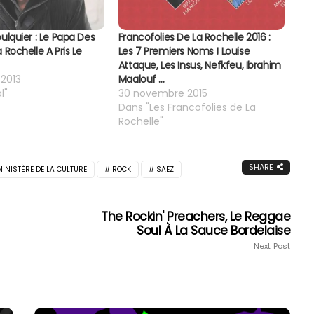
ulquier : Le Papa Des
Francofolies De La Rochelle 2016 :
 Rochelle A Pris Le
Les 7 Premiers Noms ! Louise
Attaque, Les Insus, Nefkfeu, Ibrahim
 2013
Maalouf …
l"
30 novembre 2015
Dans "Les Francofolies de La
Rochelle"
SHARE
MINISTÈRE DE LA CULTURE
ROCK
SAEZ
The Rockin' Preachers, Le Reggae
Soul À La Sauce Bordelaise
Next Post