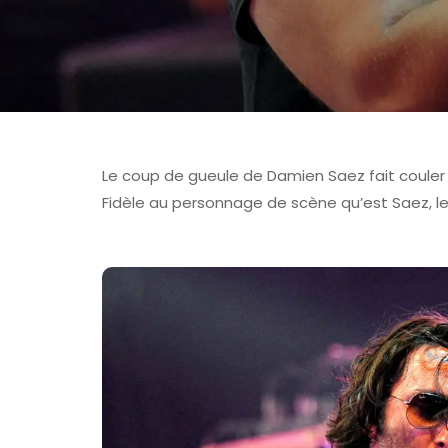
Le coup de gueule de Damien Saez fait couler 
Fidèle au personnage de scène qu’est Saez, le
FOIRE AUX VINS D'ALSACE