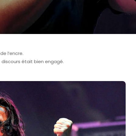
de l’encre.
 discours était bien engagé.
 DE COLMAR - FAVCOLMAR
TOMORROWLAND