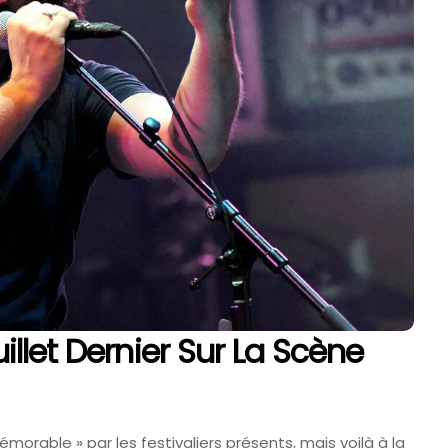
uide Pratique
Tomorrowland 2027 : Dates,
Vins De
Billetterie Et Ce Que L’on
Sait Déjà
6 Août 2026
Juillet Dernier Sur La Scène
morable » par les festivaliers présents, mais voilà à la