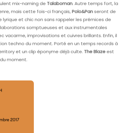
uculent mix-naming de
Talaboman
. Autre temps fort, la
nre, mais cette fois-ci français,
Polo&Pan
seront de
e lyrique et chic non sans rappeler les prémices de
ollaborations somptueuses et aux instrumentales
 vacarme, improvisations et cuivres brillants. Enfin, il
élation techno du moment. Porté en un temps records à
Territory et un clip éponyme déjà culte.
The Blaze
est
nt du moment.