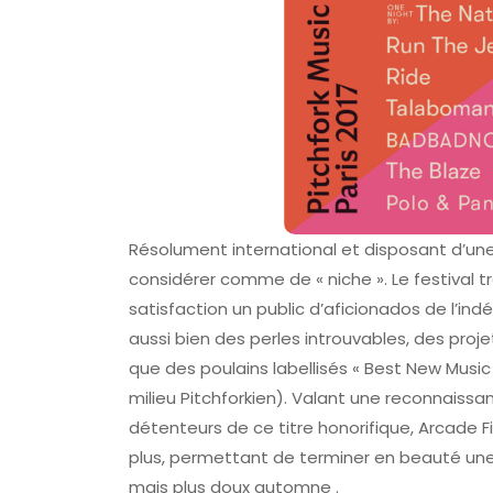
FAV 2026 : Le G
De La Foire Aux
Colmar
31 Juillet 2026
Résolument international et disposant d’u
considérer comme de « niche ». Le festival tr
satisfaction un public d’aficionados de l’ind
aussi bien des perles introuvables, des pro
que des poulains labellisés « Best New Music 
milieu Pitchforkien). Valant une reconnaiss
détenteurs de ce titre honorifique, Arcade 
plus, permettant de terminer en beauté une s
mais plus doux automne .