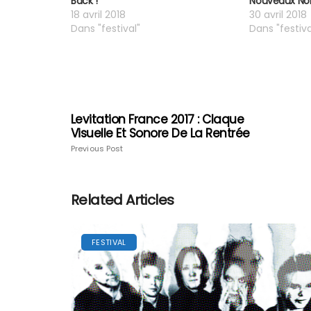
Back !
Nouveaux N
18 avril 2018
30 avril 2018
Dans "festival"
Dans "festiva
Levitation France 2017 : Claque
Visuelle Et Sonore De La Rentrée
Previous Post
Related Articles
FESTIVAL