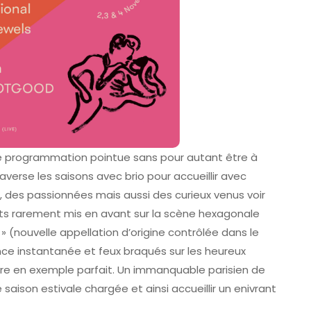
uide Pratique
Tomorrowland 2027 : Dates,
 Vins De
Billetterie Et Ce Que L’on
Sait Déjà
6 Août 2026
ne programmation pointue sans pour autant être à
averse les saisons avec brio pour accueillir avec
é, des passionnées mais aussi des curieux venus voir
jets rarement mis en avant sur la scène hexagonale
» (nouvelle appellation d’origine contrôlée dans le
ance instantanée et feux braqués sur les heureux
Fire en exemple parfait. Un immanquable parisien de
aison estivale chargée et ainsi accueillir un enivrant