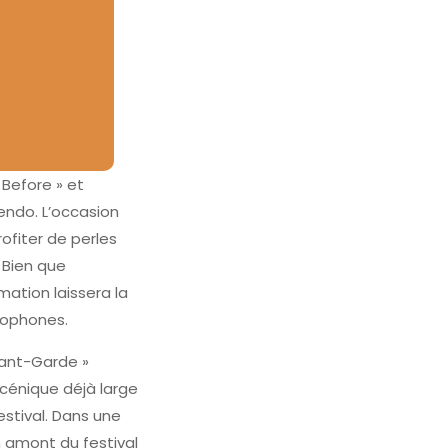
 Before » et
bendo. L’occasion
ofiter de perles
 Bien que
ation laissera la
ncophones.
vant-Garde »
scénique déjà large
estival. Dans une
 amont du festival