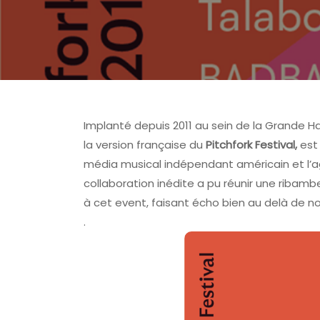
Implanté depuis 2011 au sein de la Grande Hal
la version française du
Pitchfork
Festival,
est 
média musical indépendant américain et l’
collaboration inédite a pu réunir une ribamb
FOIRE AUX VINS D'ALSAC
à cet event, faisant écho bien au delà de no
.