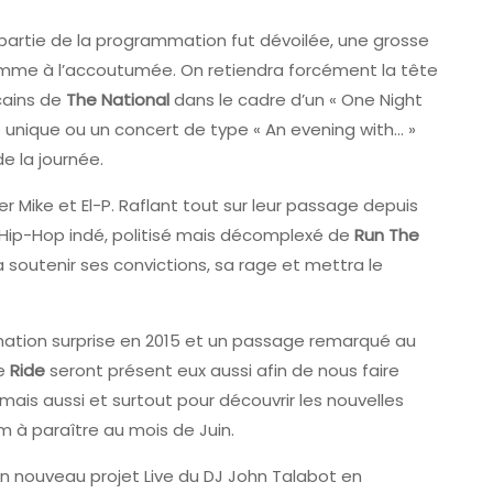
artie de la programmation fut dévoilée, une grosse
omme à l’accoutumée. On retiendra forcément la tête
icains de
The National
dans le cadre d’un « One Night
e unique ou un concert de type « An evening with… »
e la journée.
er Mike et El-P. Raflant tout sur leur passage depuis
e Hip-Hop indé, politisé mais décomplexé de
Run The
a soutenir ses convictions, sa rage et mettra le
ation surprise en 2015 et un passage remarqué au
de
Ride
seront présent eux aussi afin de nous faire
mais aussi et surtout pour découvrir les nouvelles
m à paraître au mois de Juin.
un nouveau projet Live du DJ John Talabot en