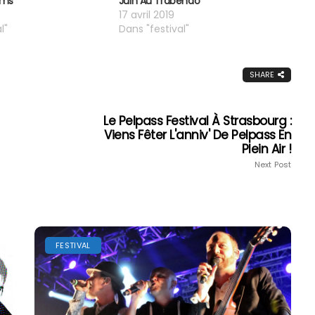
oms
Juin Au Trabendo
17 avril 2019
l"
Dans "festival"
SHARE
Le Pelpass Festival À Strasbourg :
Viens Fêter L'anniv' De Pelpass En
Plein Air !
Next Post
FESTIVAL