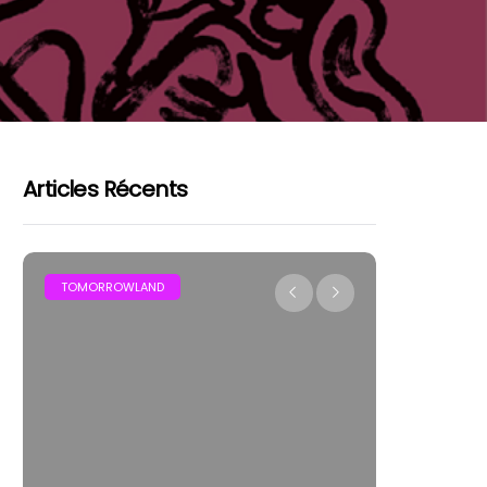
Articles Récents
FESTIVAL
LES FESTIV