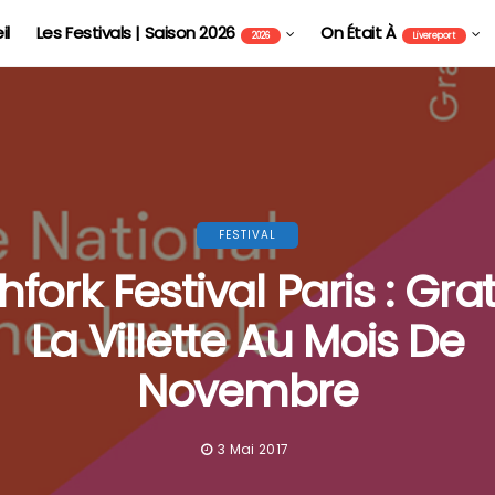
il
Les Festivals | Saison 2026
On Était À
2026
Livereport
FESTIVAL
hfork Festival Paris : Gra
La Villette Au Mois De
Novembre
3 Mai 2017