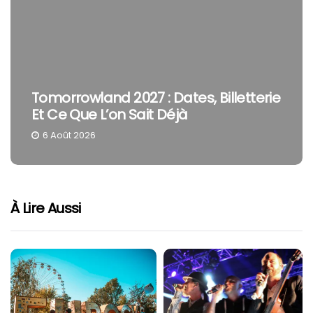
omorrowland 2027 : Dates, Billetterie
The 
t Ce Que L’on Sait Déjà
Smit
6 Août 2026
4 Ao
À Lire Aussi