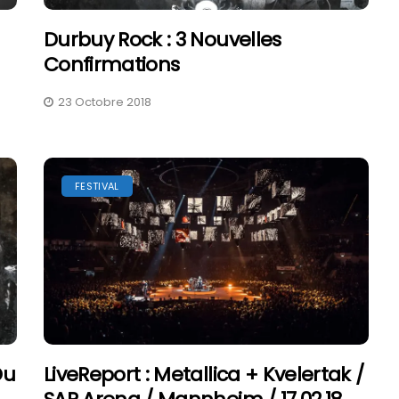
Durbuy Rock : 3 Nouvelles
Confirmations
23 Octobre 2018
Samedi Aux Eurockéennes
2026 : Chronique D’une
Journée Sous 35 Degrés
7 Juillet 2026
FESTIVAL
Du
LiveReport : Metallica + Kvelertak /