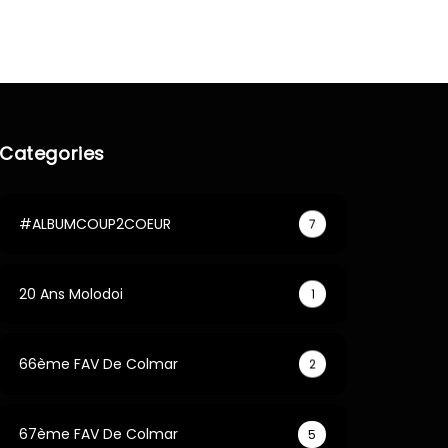
Categories
#ALBUMCOUP2COEUR
7
20 Ans Molodoi
1
66ème FAV De Colmar
2
67ème FAV De Colmar
5