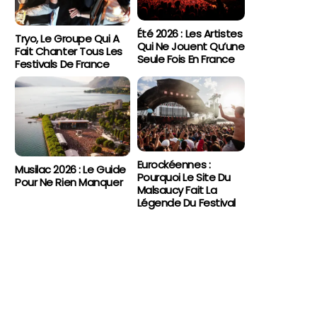
Été 2026 : Les Artistes
Tryo, Le Groupe Qui A
Qui Ne Jouent Qu’une
Fait Chanter Tous Les
Seule Fois En France
Festivals De France
Eurockéennes :
Musilac 2026 : Le Guide
Pourquoi Le Site Du
Pour Ne Rien Manquer
Malsaucy Fait La
Légende Du Festival