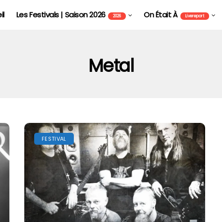
il
Les Festivals | Saison 2026
On Était À
2026
Livereport
Metal
FESTIVAL
EUROCKÉENNES DE BELFORT
LES FESTIVALS | SAISON 2026
LIVE REPORT