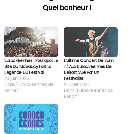
Quel bonheur !
Eurockéennes : Pourquoi Le
L’ultime Concert De Sum
Site Du Malsaucy Fait La
41 Aux Eurockéennes De
Légende Du Festival
Belfort Vue Par Un
23 juin 2026
Festivalier
Dans "Eurockéennes de
9 juillet 2024
Belfort"
Dans "Eurockéennes de
Belfort"