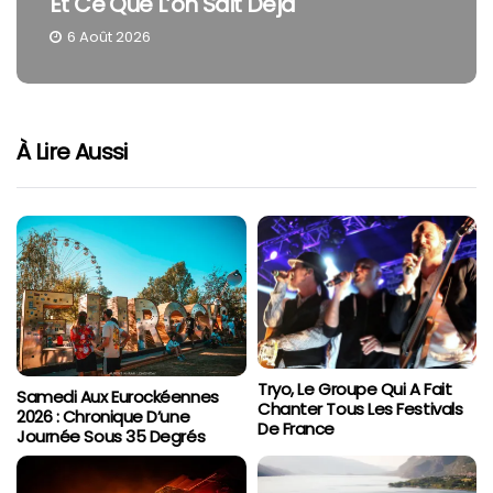
Et Ce Que L’on Sait Déjà
6 Août 2026
À Lire Aussi
Tryo, Le Groupe Qui A Fait
Samedi Aux Eurockéennes
Chanter Tous Les Festivals
2026 : Chronique D’une
De France
Journée Sous 35 Degrés