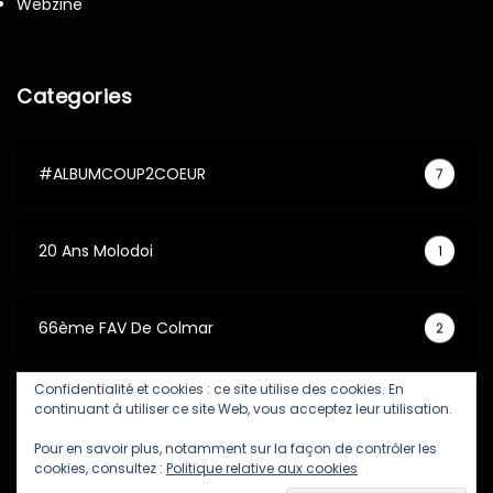
Webzine
Categories
#ALBUMCOUP2COEUR
7
20 Ans Molodoi
1
66ème FAV De Colmar
2
Confidentialité et cookies : ce site utilise des cookies. En
67ème FAV De Colmar
5
continuant à utiliser ce site Web, vous acceptez leur utilisation.
Pour en savoir plus, notamment sur la façon de contrôler les
cookies, consultez :
Politique relative aux cookies