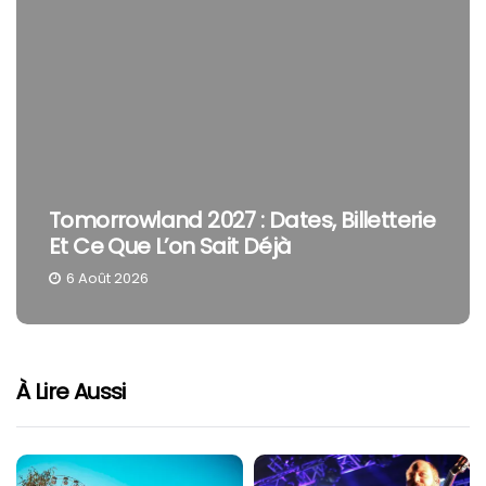
The Cure En Festival : Pourquoi Robert
Smith Reste Une Tête D’affiche À Part
4 Août 2026
À Lire Aussi