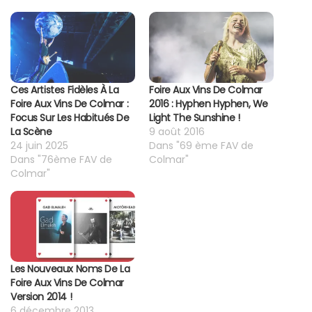
Ces Artistes Fidèles À La
Foire Aux Vins De Colmar
Foire Aux Vins De Colmar :
2016 : Hyphen Hyphen, We
Focus Sur Les Habitués De
Light The Sunshine !
La Scène
9 août 2016
24 juin 2025
Dans "69 ème FAV de
Dans "76ème FAV de
Colmar"
Colmar"
Les Nouveaux Noms De La
Foire Aux Vins De Colmar
Version 2014 !
6 décembre 2013