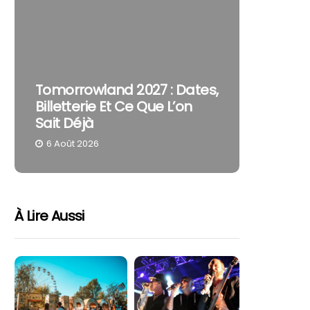
The Cur
Tomorrowland 2027 : Dates,
Pourquo
Billetterie Et Ce Que L’on
Reste U
Sait Déjà
Part
6 Août 2026
4 Août 
À Lire Aussi