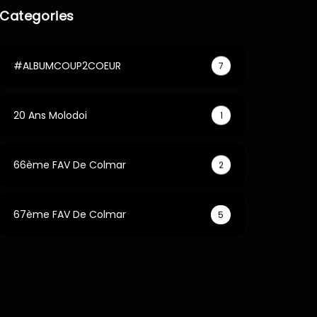
Categories
#ALBUMCOUP2COEUR
7
20 Ans Molodoi
1
66ème FAV De Colmar
2
67ème FAV De Colmar
5