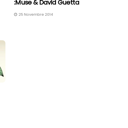
:Muse & David Guetta
25 Novembre 2014
FAV 2026 : Le Guide Pratique
De La Foire Aux Vins De
Colmar
31 Juillet 2026