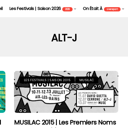
il
Les Festivals | Saison 2026
On Était À
2026
Livereport
ALT-J
LES FESTIVALS | SAISON 2015
MUSILAC
FOIRE AUX VINS D'ALSACE DE COLMAR - FAVCOL
l
MUSILAC 2015 | Les Premiers Noms