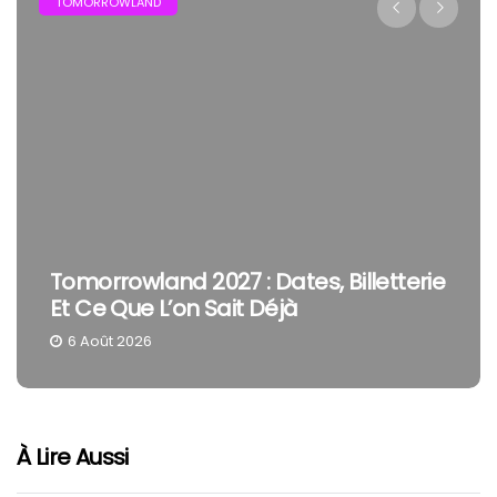
FESTIVAL
s, Billetterie
The Cure En Festival : Pourq
Smith Reste Une Tête D’affi
4 Août 2026
À Lire Aussi