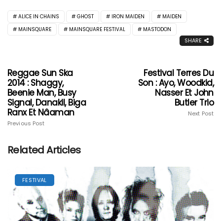
ALICE IN CHAINS
GHOST
IRON MAIDEN
MAIDEN
MAINSQUARE
MAINSQUARE FESTIVAL
MASTODON
SHARE
Reggae Sun Ska
Festival Terres Du
2014 : Shaggy,
Son : Ayo, Woodkid,
Beenie Man, Busy
Nasser Et John
Signal, Danakil, Biga
Butler Trio
Ranx Et Nâaman
Next Post
Previous Post
Related Articles
FESTIVAL