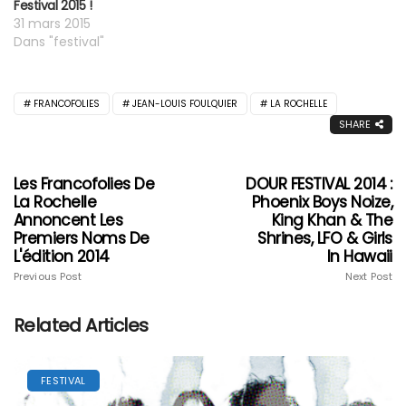
Festival 2015 !
31 mars 2015
Dans "festival"
FRANCOFOLIES
JEAN-LOUIS FOULQUIER
LA ROCHELLE
SHARE
Les Francofolies De
DOUR FESTIVAL 2014 :
La Rochelle
Phoenix Boys Noize,
Annoncent Les
King Khan & The
Premiers Noms De
Shrines, LFO & Girls
L'édition 2014
In Hawaii
Previous Post
Next Post
Related Articles
FESTIVAL