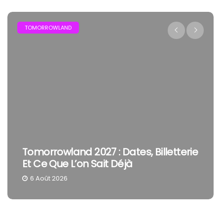
FESTIVAL
7 : Dates, Billetterie
The Cure En Festiva
ait Déjà
Smith Reste Une Têt
4 Août 2026