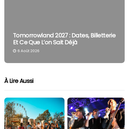
7 : Dates, Billetterie
The Cure En Festiva
ait Déjà
Smith Reste Une Têt
4 Août 2026
À Lire Aussi