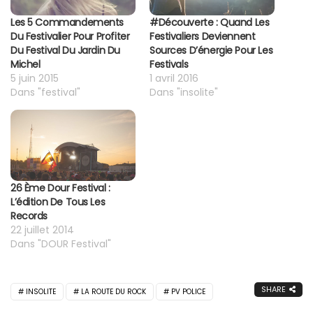
Les 5 Commandements
#découverte : Quand Les
Du Festivalier Pour Profiter
Festivaliers Deviennent
Du Festival Du Jardin Du
Sources D’énergie Pour Les
Michel
Festivals
5 juin 2015
1 avril 2016
Dans "festival"
Dans "insolite"
26 Ème Dour Festival :
L’édition De Tous Les
Records
22 juillet 2014
Dans "DOUR Festival"
SHARE
INSOLITE
LA ROUTE DU ROCK
PV POLICE