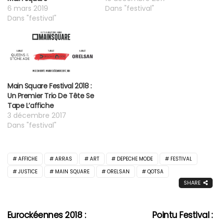
6 mars 2019
Dans "festival"
Dans "festival"
Main Square Festival 2018 :
Un Premier Trio De Tête Se
Tape L’affiche
3 décembre 2017
Dans "festival"
AFFICHE
ARRAS
ART
DEPECHE MODE
FESTIVAL
JUSTICE
MAIN SQUARE
ORELSAN
QOTSA
SHARE
Eurockéennes 2018 :
Pointu Festival :