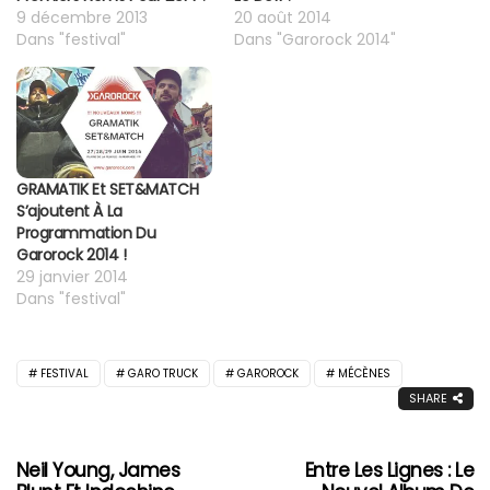
9 décembre 2013
20 août 2014
Dans "festival"
Dans "Garorock 2014"
GRAMATIK Et SET&MATCH
S’ajoutent À La
Programmation Du
Garorock 2014 !
29 janvier 2014
Dans "festival"
FESTIVAL
GARO TRUCK
GAROROCK
MÉCÈNES
SHARE
Neil Young, James
Entre Les Lignes : Le