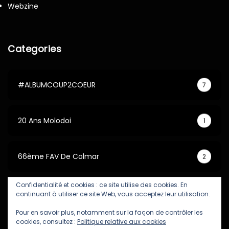
Webzine
Categories
#ALBUMCOUP2COEUR
7
20 Ans Molodoi
1
66ème FAV De Colmar
2
Confidentialité et cookies : ce site utilise des cookies. En
67ème FAV De Colmar
5
continuant à utiliser ce site Web, vous acceptez leur utilisation.
Pour en savoir plus, notamment sur la façon de contrôler les
cookies, consultez :
Politique relative aux cookies