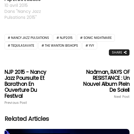
10 avril 2015
Dans "Nancy Jazz
Pulsations 2015"
NANCY JAZZ PULSATIONS
NJP2015
SONIC NIGHTMARE
TEQUILASAVATE
THE WANTON BISHOPS
YVY
SHARE
NJP 2015 - Nancy
Naâman, RAYS OF
Jazz Poursuite Et
RESISTANCE : Un
Barathon En
Nouvel Album Plein
Ouverture Du
De Soleil
Festival
Next Post
Previous Post
Related Articles