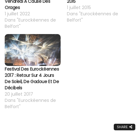
Vendredi À Cause Des
2015
Orages
1 juillet 2015
1 juillet 2022
Dans "Eurockéennes de
Dans "Eurockéennes de
Belfort"
Belfort"
Festival Des Eurockéennes
2017 : Retour Sur 4 Jours
De Soleil, De Gadoue Et De
Décibels
20 juillet 2017
Dans "Eurockéennes de
Belfort"
SHARE