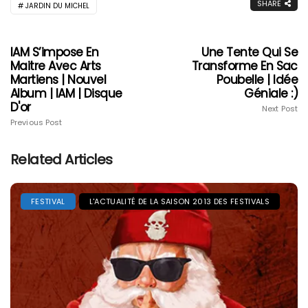
SHARE
JARDIN DU MICHEL
IAM S’impose En
Une Tente Qui Se
Maitre Avec Arts
Transforme En Sac
Martiens | Nouvel
Poubelle | Idée
Album | IAM | Disque
Géniale :)
D'or
Next Post
Previous Post
Related Articles
FESTIVAL
L'ACTUALITÉ DE LA SAISON 2013 DES FESTIVALS