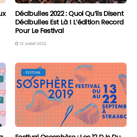
ux
Décibulles 2022 : Quoi Qu’ils Disent
Décibulles Est Là ! L’édition Record
Pour Le Festival
uide Pratique
Tomorrowland 2027 : Dates,
12 Juillet 2022
Vins De
Billetterie Et Ce Que L’on
Sait Déjà
6 Août 2026
FESTIVAL