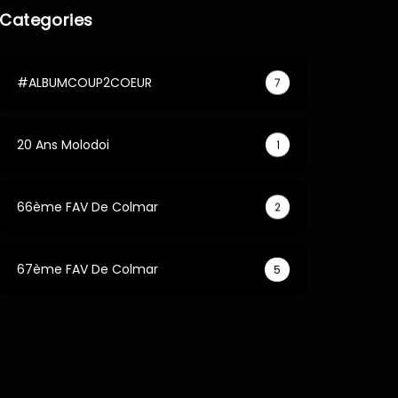
Categories
#ALBUMCOUP2COEUR
7
20 Ans Molodoi
1
66ème FAV De Colmar
2
67ème FAV De Colmar
5