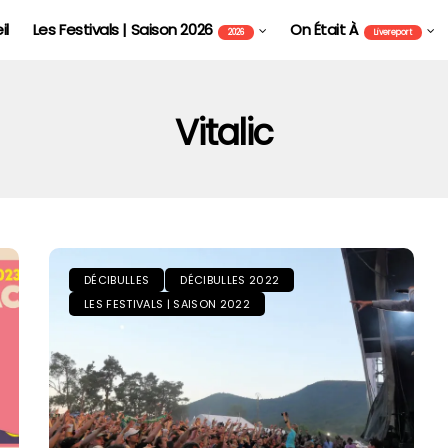
il
Les Festivals | Saison 2026
On Était À
2026
Livereport
Vitalic
DÉCIBULLES
DÉCIBULLES 2022
LES FESTIVALS | SAISON 2022
 DE COLMAR - FAVCOLMAR
TOMORROWLAND