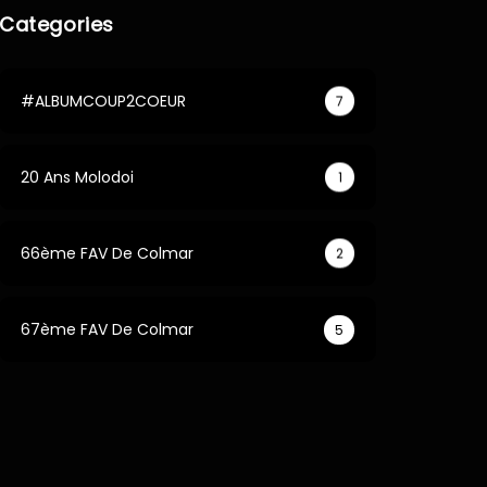
Categories
#ALBUMCOUP2COEUR
7
20 Ans Molodoi
1
66ème FAV De Colmar
2
67ème FAV De Colmar
5