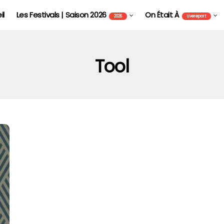
il
Les Festivals | Saison 2026
On Était À
2026
Livereport
Tool
FOIRE AUX VINS D'ALSACE DE COLMAR - FAVCOL