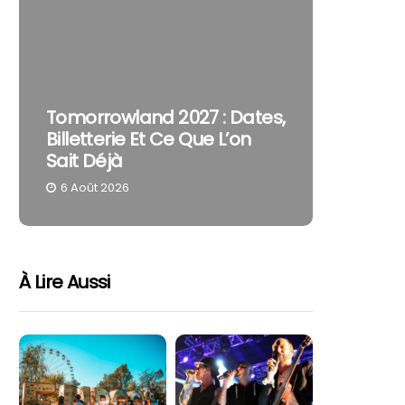
The Cur
Tomorrowland 2027 : Dates,
Pourquo
Billetterie Et Ce Que L’on
Reste U
Sait Déjà
Part
6 Août 2026
4 Août 
À Lire Aussi