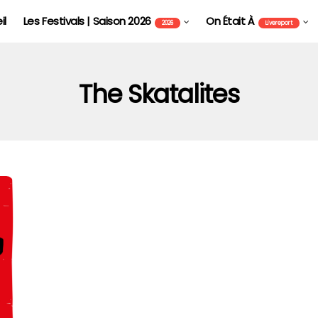
il
Les Festivals | Saison 2026
On Était À
2026
Livereport
The Skatalites
FOIRE AUX VINS D'ALSACE DE COLMAR - FAVCOL