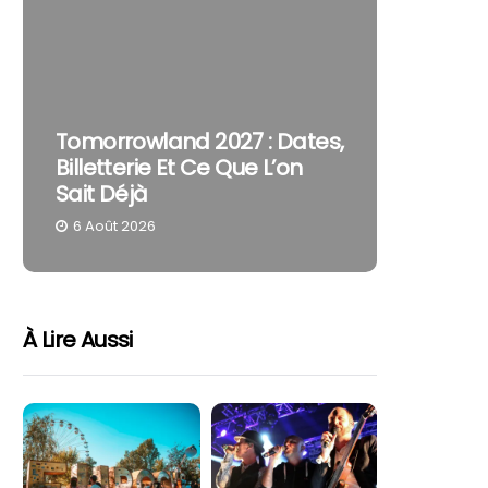
The Cur
Tomorrowland 2027 : Dates,
Pourquo
Billetterie Et Ce Que L’on
Reste U
Sait Déjà
Part
6 Août 2026
4 Août 
À Lire Aussi