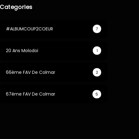
Categories
#ALBUMCOUP2COEUR
7
20 Ans Molodoi
1
66ème FAV De Colmar
2
67ème FAV De Colmar
5