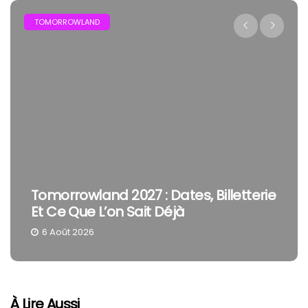
AND
FESTIVAL
land 2027 : Dates, Billetterie
The Cure En 
e L’on Sait Déjà
Smith Reste
26
4 Août 2026
À Lire Aussi