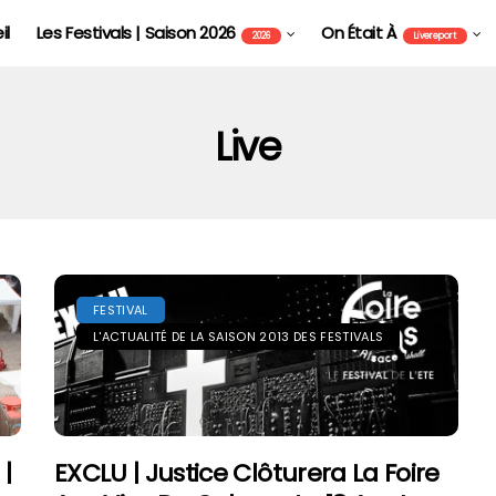
il
Les Festivals | Saison 2026
On Était À
2026
Livereport
Live
FESTIVAL
L'ACTUALITÉ DE LA SAISON 2013 DES FESTIVALS
FOIRE AUX VINS D'ALSACE DE COLMAR - FAVCOL
|
EXCLU | Justice Clôturera La Foire