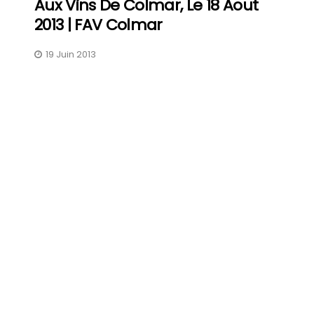
Aux Vins De Colmar, Le 18 Aout
2013 | FAV Colmar
19 Juin 2013
FAV 2026 : Le Guide Pratique
De La Foire Aux Vins De
Colmar
31 Juillet 2026