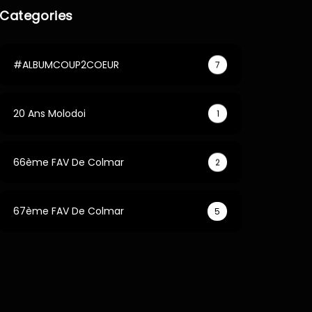
Categories
#ALBUMCOUP2COEUR
7
20 Ans Molodoi
1
66ème FAV De Colmar
2
67ème FAV De Colmar
5