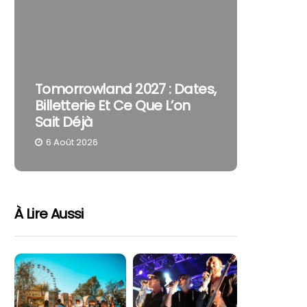
The Cur
Tomorrowland 2027 : Dates,
Pourquo
Billetterie Et Ce Que L’on
Reste U
Sait Déjà
Part
6 Août 2026
4 Août 
À Lire Aussi