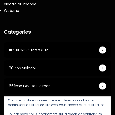
électro du monde
Webzine
Categories
#ALBUMCOUP2COEUR
7
20 Ans Molodoi
1
66ème FAV De Colmar
2
Confidentialité et cookies : ce site utilise des cookies. En
67ème FAV De Colmar
5
continuant à utiliser ce site Web, vous acceptez leur utilisation.
Pour en savoir plus, notamment sur la façon de contrôler les