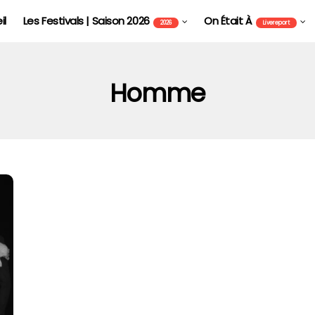
il
Les Festivals | Saison 2026
On Était À
2026
Livereport
Homme
FOIRE AUX VINS D'ALSACE DE COLMAR - FAVCOL