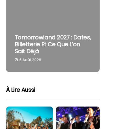
The Cur
Tomorrowland 2027 : Dates,
Pourquo
Billetterie Et Ce Que L’on
Reste U
Sait Déjà
Part
6 Août 2026
4 Août 
À Lire Aussi