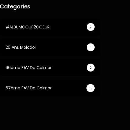
Categories
#ALBUMCOUP2COEUR
7
20 Ans Molodoi
1
66ème FAV De Colmar
2
67ème FAV De Colmar
5