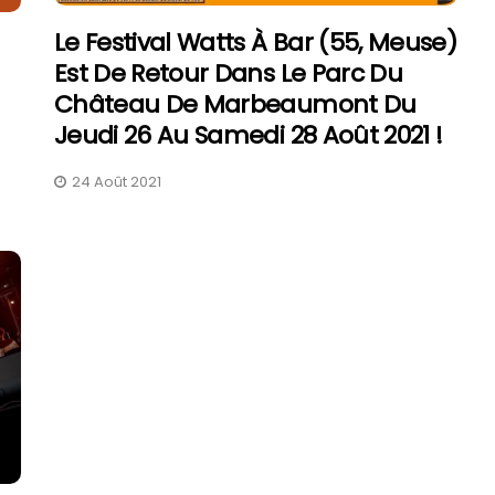
Le Festival Watts À Bar (55, Meuse)
Est De Retour Dans Le Parc Du
Château De Marbeaumont Du
Jeudi 26 Au Samedi 28 Août 2021 !
FAV 2026 : Le Guide Pratique
De La Foire Aux Vins De
24 Août 2021
Colmar
31 Juillet 2026