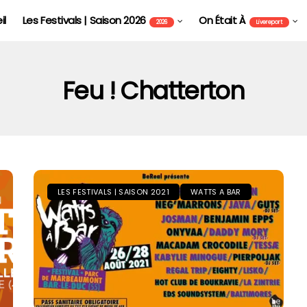
il
Les Festivals | Saison 2026
On Était À
2026
Livereport
Feu ! Chatterton
LES FESTIVALS | SAISON 2021
WATTS A BAR
FOIRE AUX VINS D'ALSACE DE COLMAR - FAVCOL