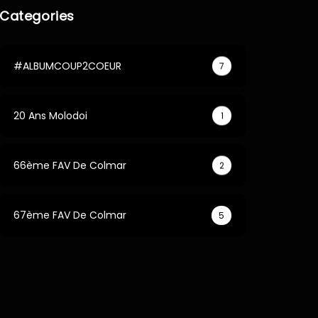
Categories
#ALBUMCOUP2COEUR
7
20 Ans Molodoi
1
66ème FAV De Colmar
2
67ème FAV De Colmar
5