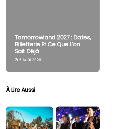
The Cur
Tomorrowland 2027 : Dates,
Pourquo
Billetterie Et Ce Que L’on
Reste U
Sait Déjà
Part
6 Août 2026
4 Août 
À Lire Aussi