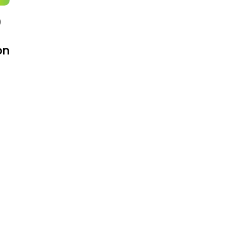
0
on
FAV 2026 : Le Guide Pratique
De La Foire Aux Vins De
Colmar
31 Juillet 2026