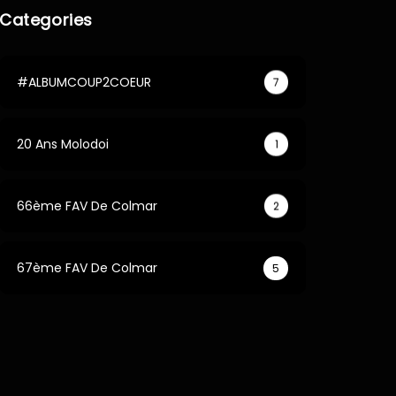
Categories
#ALBUMCOUP2COEUR
7
20 Ans Molodoi
1
66ème FAV De Colmar
2
67ème FAV De Colmar
5