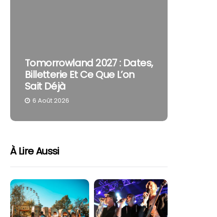
The Cur
Tomorrowland 2027 : Dates,
Pourquo
Billetterie Et Ce Que L’on
Reste U
Sait Déjà
Part
6 Août 2026
4 Août 
À Lire Aussi