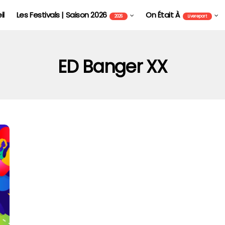
il
Les Festivals | Saison 2026
On Était À
2026
Livereport
ED Banger XX
FOIRE AUX VINS D'ALSACE DE COLMAR - FAVCOL