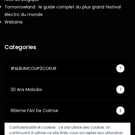
Tomorrowland : le guide complet du plus grand festival
électro du monde
Webzine
Categories
#ALBUMCOUP2COEUR
7
20 Ans Molodoi
1
66ème FAV De Colmar
2
Confidentialité et cookies : ce site utilise des cookies. En
67ème FAV De Colmar
5
continuant à utiliser ce site Web, vous acceptez leur utilisation.