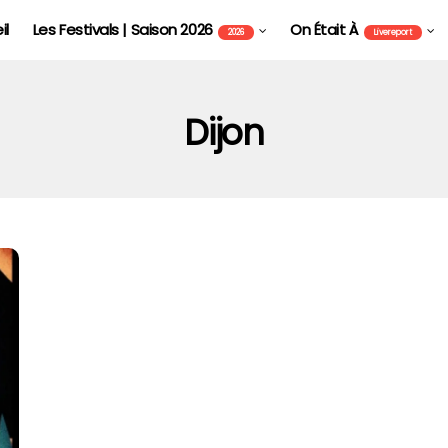
il
Les Festivals | Saison 2026
On Était À
2026
Livereport
Dijon
FOIRE AUX VINS D'ALSACE DE COLMAR - FAVCOL