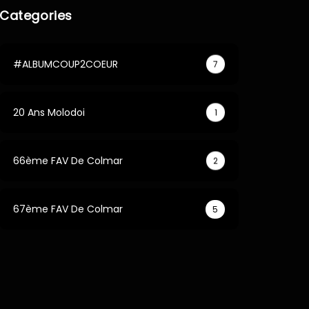
Categories
#ALBUMCOUP2COEUR
7
20 Ans Molodoi
1
66ème FAV De Colmar
2
67ème FAV De Colmar
5