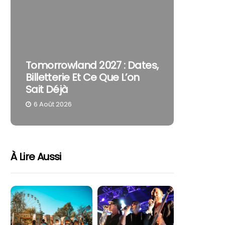
The Cur
Tomorrowland 2027 : Dates,
Pourquo
Billetterie Et Ce Que L’on
Reste U
Sait Déjà
Part
6 Août 2026
4 Août 
À Lire Aussi