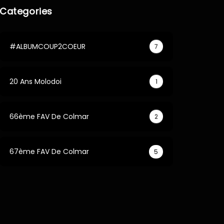
Categories
#ALBUMCOUP2COEUR
7
20 Ans Molodoi
1
66ème FAV De Colmar
2
67ème FAV De Colmar
5