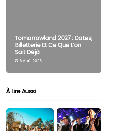
The Cur
Tomorrowland 2027 : Dates,
Pourquo
Billetterie Et Ce Que L’on
Reste U
Sait Déjà
Part
6 Août 2026
4 Août 
À Lire Aussi