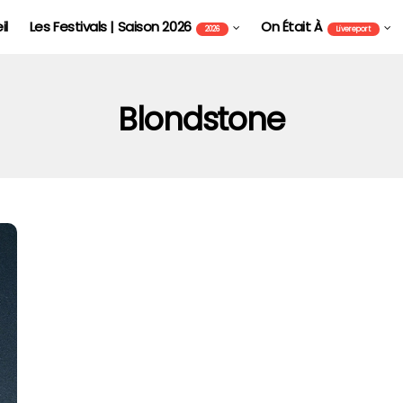
il
Les Festivals | Saison 2026
On Était À
2026
Livereport
Blondstone
FOIRE AUX VINS D'ALSACE DE COLMAR - FAVCOL