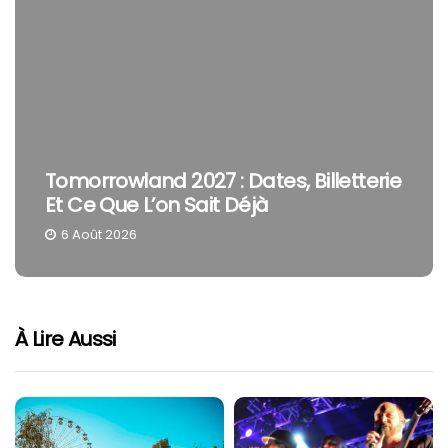
Tomorrowland 2027 : Dates, Billetterie
The
Et Ce Que L’on Sait Déjà
Smi
6 Août 2026
4 
À Lire Aussi