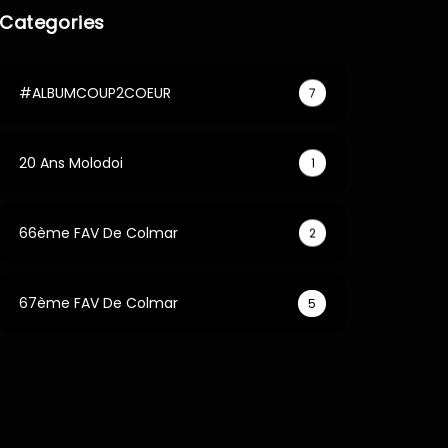
Categories
#ALBUMCOUP2COEUR
7
20 Ans Molodoi
1
66ème FAV De Colmar
2
67ème FAV De Colmar
5