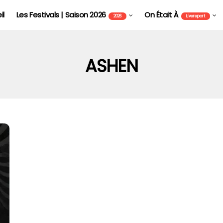
il
Les Festivals | Saison 2026
On Était À
2026
Livereport
ASHEN
FOIRE AUX VINS D'ALSACE DE COLMAR - FAVCOL