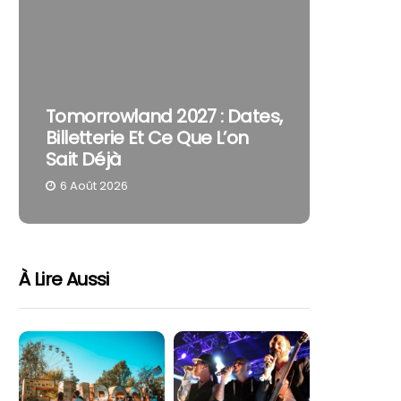
The Cur
Tomorrowland 2027 : Dates,
Pourquo
Billetterie Et Ce Que L’on
Reste U
Sait Déjà
Part
6 Août 2026
4 Août 
À Lire Aussi