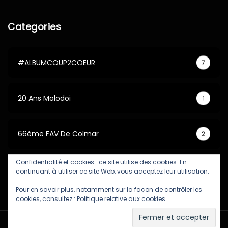
Categories
#ALBUMCOUP2COEUR
7
20 Ans Molodoi
1
66ème FAV De Colmar
2
Confidentialité et cookies : ce site utilise des cookies. En
67ème FAV De Colmar
5
continuant à utiliser ce site Web, vous acceptez leur utilisation.
Pour en savoir plus, notamment sur la façon de contrôler les
cookies, consultez :
Politique relative aux cookies